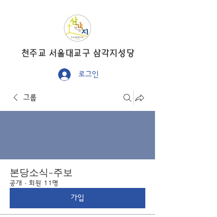
​천주교 서울대교구 삼각지성당
로그인
그룹
본당소식-주보
공개
·
회원 11명
가입