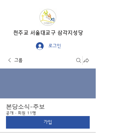
​천주교 서울대교구 삼각지성당
로그인
그룹
본당소식-주보
공개
·
회원 11명
가입