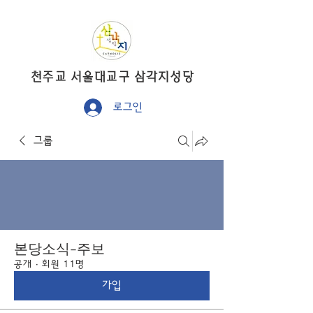
​천주교 서울대교구 삼각지성당
로그인
그룹
본당소식-주보
공개
·
회원 11명
가입