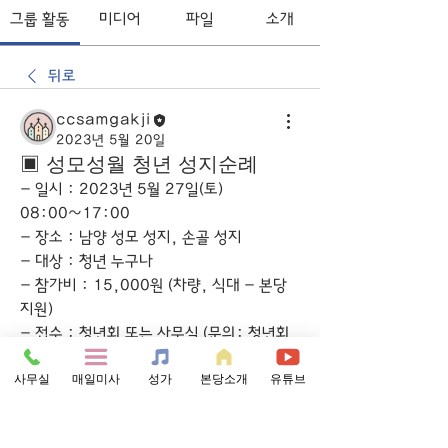
그룹 활동
미디어
파일
소개
뒤로
ccsamgakji
2023년 5월 20일
▣ 성모성월 청년 성지순례
- 일시 : 2023년 5월 27일(토) 
08:00~17:00
- 장소 : 남양 성모 성지, 손골 성지
- 대상 : 청년 누구나
- 참가비 : 15,000원 (차량, 식대 - 본당 
지원)
- 접수 : 청년회 또는 사무실 (문의: 청년회
장 010-2587-5222)
사무실
매일미사
성가
본당소개
유튜브
0
0
70