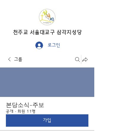
​천주교 서울대교구 삼각지성당
로그인
그룹
본당소식-주보
공개
·
회원 11명
가입