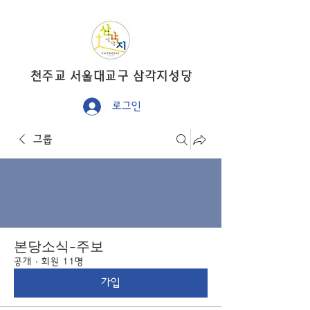
​천주교 서울대교구 삼각지성당
로그인
그룹
본당소식-주보
공개
·
회원 11명
가입