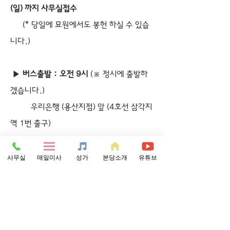
(일) 까지 사무실접수
      (* 당일에 묘원에서도 봉헌 하실 수 있습
니다.)
 ▶ 
버스출발 : 오전 9시
 (※ 정시에 출발하
겠습니다.)
          우리은행 (용산지점) 앞 (4호선 삼각지
역 1번 출구)
 ※ 
대중교통 이용 하시는 분 : 
사무실
매일미사
성가
본당소개
유튜브
           3호선 불광역 또는 연신내역 앞에서 
                        31번 버스 승차 (광탄 행)
 ※ 하차하실 정류장 : “뇌조리 국수집” 앞 
하차  (도보 25분 소요)