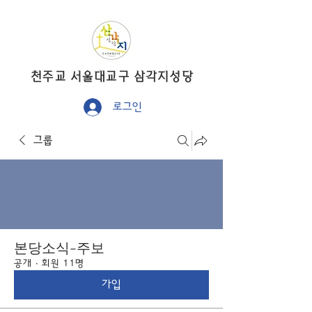
​천주교 서울대교구 삼각지성당
로그인
그룹
본당소식-주보
공개
·
회원 11명
가입